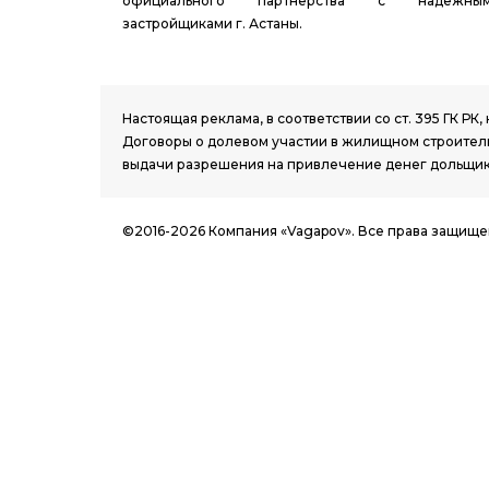
официального партнерства с надежны
застройщиками г. Астаны.
1.8 group
Настоящая реклама, в соответствии со ст. 395 ГК 
Договоры о долевом участии в жилищном строитель
выдачи разрешения на привлечение денег дольщик
©2016-2026 Компания «Vagapov». Все права защище