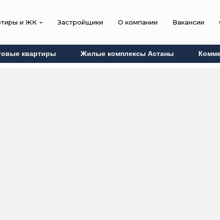
ртиры и ЖК
Застройщики
О компании
Вакансии
товые квартиры
Жилые комплексы Астаны
Комме