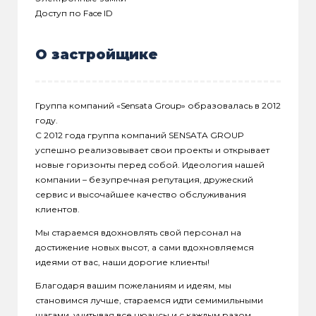
Доступ по Face ID
О застройщике
Группа компаний «Sensata Group» образовалась в 2012
году.
С 2012 года группа компаний SENSATA GROUP
успешно реализовывает свои проекты и открывает
новые горизонты перед собой. Идеология нашей
компании – безупречная репутация, дружеский
сервис и высочайшее качество обслуживания
клиентов.
Мы стараемся вдохновлять свой персонал на
достижение новых высот, а сами вдохновляемся
идеями от вас, наши дорогие клиенты!
Благодаря вашим пожеланиям и идеям, мы
становимся лучше, стараемся идти семимильными
шагами, учитывая все нюансы и с каждым разом