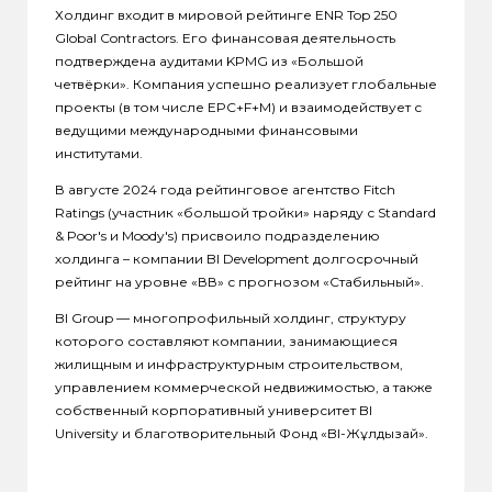
Холдинг входит в мировой рейтинге ENR Top 250
Global Contractors. Его финансовая деятельность
подтверждена аудитами KPMG из «Большой
четвёрки». Компания успешно реализует глобальные
проекты (в том числе EPC+F+M) и взаимодействует с
ведущими международными финансовыми
институтами.
В августе 2024 года рейтинговое агентство Fitch
Ratings (участник «большой тройки» наряду с Standard
& Poor's и Moody's) присвоило подразделению
холдинга – компании BI Development долгосрочный
рейтинг на уровне «ВВ» с прогнозом «Стабильный».
BI Group — многопрофильный холдинг, структуру
которого составляют компании, занимающиеся
жилищным и инфраструктурным строительством,
управлением коммерческой недвижимостью, а также
собственный корпоративный университет BI
University и благотворительный Фонд «BI-Жұлдызай».