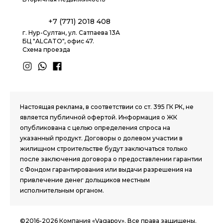
+7 (771) 2018 408
г. Нур-Султан, ул. Сатпаева 13А
БЦ "ALCATO", офис 47.
Схема проезда
1.8 group
Настоящая реклама, в соответствии со ст. 395 ГК РК, не
является публичной офертой. Информация о ЖК
опубликована с целью определения спроса на
указанный продукт. Договоры о долевом участии в
жилищном строительстве будут заключаться только
после заключения договора о предоставлении гарантии
с Фондом гарантирования или выдачи разрешения на
привлечение денег дольщиков местным
исполнительным органом.
©2016-2026 Компания «Vagapov». Все права защищены.