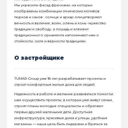
Мы украсили фасад фресками, на которых
изображены комбинации этнических мотивов
тюрков и саков : солнце и архар олицетворяют
вечность и величие, воин, олень и конь -мужество
традиции и свободу, а лошадь и элемент
традиционного орнамента напоминают нам о
стойкости, силе и верности традициям.
О застройщике
TUMAR Group уже 18 лет разрабатывает проекты и
строит комфортные жилые дома для людей.
Надежность в работе и желание развиваться помогли
нам осуществить проекты, в которых уже живут семьи,
строят планы молодые специалисты и обретают
первых друзей маленькие дети. Доступная
инфраструктура, красивые дома и улицы, удобные
магазины — наша цель быть лидерами и браться за