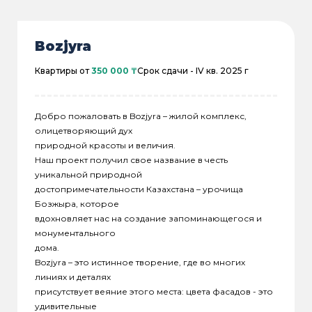
Bozjyra
Квартиры от
350 000 ₸
Срок сдачи -
IV кв. 2025 г
Добро пожаловать в Bozjyra – жилой комплекс,
олицетворяющий дух
природной красоты и величия.
Наш проект получил свое название в честь
уникальной природной
достопримечательности Казахстана – урочища
Бозжыра, которое
вдохновляет нас на создание запоминающегося и
монументального
дома.
Bozjyra – это истинное творение, где во многих
линиях и деталях
присутствует веяние этого места: цвета фасадов - это
удивительные