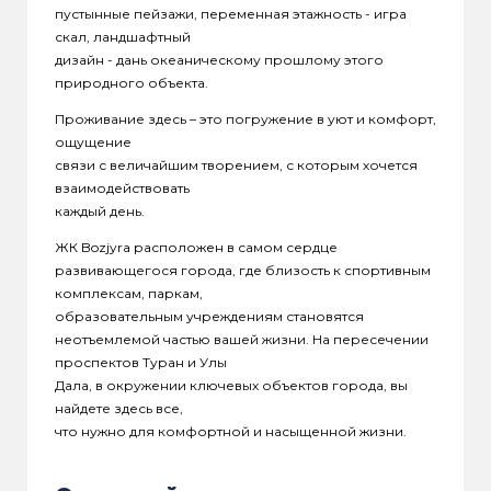
пустынные пейзажи, переменная этажность - игра
скал, ландшафтный
дизайн - дань океаническому прошлому этого
природного объекта.
Проживание здесь – это погружение в уют и комфорт,
ощущение
связи с величайшим творением, с которым хочется
взаимодействовать
каждый день.
ЖК Bozjyra расположен в самом сердце
развивающегося города, где близость к спортивным
комплексам, паркам,
образовательным учреждениям становятся
неотъемлемой частью вашей жизни. На пересечении
проспектов Туран и Улы
Дала, в окружении ключевых объектов города, вы
найдете здесь все,
что нужно для комфортной и насыщенной жизни.