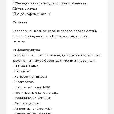
💥Беседки и скамейки для отдыха и общения
💥Умные замки
💥IP–домофон с Face ID
Локация
Расположен в самом сердце левого берега Астаны —
всего в 5 минутах от Хан Шатыра и рядом с эко-
парком.
Инфраструктура
Поблизости — школы, детсады и магазины, что делает
Eleven отличным выбором для жизни и инвестиций.
. ТРЦ Хан Шатыр
. Эко-парк
. Комфортная школа
. Binom school
. Школа-гимназия №78
. Гос. и частные детские сады
. Медицинские клиники
. Фитнес-центры
. Гипермаркет Greenwich
. Гипермаркет Green Mall