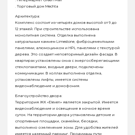
. Торговый дом Mechta
Архитектура:
Комплекс состоит из четырёх домов высотой от 9 до
12 этажей. При строительстве использована
монолитная система. Отделка выполнена
натуральным камнем Limestone, фиброцементными
панелями, алюмоцинком и HPL панелями с текстурой
дерева. Это создает неповторимый дизайн фасада. В
квартирах установлены окна с энергосберегающими
стеклопакетами, входные двери, подключены
коммуникации. В холлах выполнена отделка,
установлены лифты, имеется системы
видеонаблюдение и домофония.
Благоустройство двора:
Территория ЖК «Eleven» является закрытой. Имеется
видеонаблюдение и освещение в ночное время
суток. На территории двора установлены детские и
спортивные площадки, скамейки, беседки,
выполнено озеленение зоны. Для удобства жителей
имеется наземный паркинг. Продуманы пути