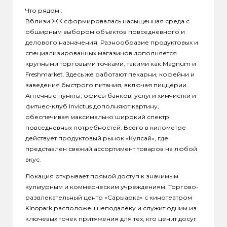
Что рядом :
Вблизи ЖК сформировалась насыщенная среда с
обширным выбором объектов повседневного и
делового назначения. Разнообразие продуктовых и
специализированных магазинов дополняется
крупными торговыми точками, такими как Magnum и
Freshmarket. Здесь же работают пекарни, кофейни и
заведения быстрого питания, включая пиццерии.
Аптечные пункты, офисы банков, услуги химчистки и
фитнес-клуб Invictus дополняют картину,
обеспечивая максимально широкий спектр
повседневных потребностей. Всего в километре
действует продуктовый рынок «Кулсай», где
представлен свежий ассортимент товаров на любой
вкус.
Локация открывает прямой доступ к значимым
культурным и коммерческим учреждениям. Торгово-
развлекательный центр «Сарыарка» с кинотеатром
Kinopark расположен неподалёку и служит одним из
ключевых точек притяжения для тех, кто ценит досуг