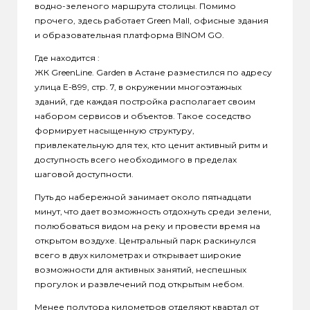
водно-зеленого маршрута столицы. Помимо
прочего, здесь работает Green Mall, офисные здания
и образовательная платформа BINOM GO.
Где находится :
ЖК GreenLine. Garden в Астане разместился по адресу
улица Е-899, стр. 7, в окружении многоэтажных
зданий, где каждая постройка располагает своим
набором сервисов и объектов. Такое соседство
формирует насыщенную структуру,
привлекательную для тех, кто ценит активный ритм и
доступность всего необходимого в пределах
шаговой доступности.
Путь до набережной занимает около пятнадцати
минут, что дает возможность отдохнуть среди зелени,
полюбоваться видом на реку и провести время на
открытом воздухе. Центральный парк раскинулся
всего в двух километрах и открывает широкие
возможности для активных занятий, неспешных
прогулок и развлечений под открытым небом.
Менее полутора километров отделяют квартал от