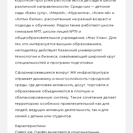
короткой прогулки располагаются детсады и школы
различной направленности. Среди них — детские
сады «Баян сулу», «Мерей», «Мурзилка», «Асем-ай» и
«Алтын балык», рассчитанные на разный возраст и
подходы к обучению. Рядом также работают школа-
гимназия №17, школа-лицей №79 и
общеобразовательное учреждение «Жас Улан». Для
тех, кто интересуется высшим образованием,
неподалёку действует Казахский университет
технологии и бизнеса, охватывающий широкий круг
специальностей и программ подготовки.
Сформировавшаяся вокруг ЖК инфраструктура
отражает динамику и многослойность городской
среды, где деловая активность, досуг, торговля и
образование объединяются в плотную и
сбалансированную систему. Такое сочетание делает
территорию особенно привлекательной как для
людей, ведущих активную деятельность, так и для
семей с детьми или студентов.
Характеристики :
GreenLine. Garden выделяется оригинальным