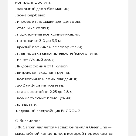
контроля доступа;
. закрытый двор без машин;
. зона барбекю;
. игровые площадки для детворы;
. стильные холлы;
. подключены все коммуникации;
. потолки от 3,0 до 3,3 м;
. крытый паркинг и велопарковки;
. планировки квартир европейского типа;
. пакет «Умный дом»;
. IP-домофония от Hikvision;
. витражная входная группа;
. колясочные и зоны ожидания;
. до 2 лифтов на подъезд;
. окна высотой от 2,25 до 2,8 м;
. коммерческие помещения;
. кладовые;
.надежный застройщик BI GROUP
О бигвилле :
ЖК Garden является частью бигвилля GreenLine —
масштабной концепции, в которой пересекаются