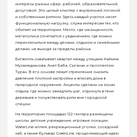
интересы разных сфер: рабочей, образовательной,
досуговой. Это целый кластер с внутренней логикой
и собственным ритмом. Здесь каждый участок несет
функциональную нагрузку, служа интересам тех, кто
обитает на территории. Место, где насыщенность
мегаполиса сочетается с уединением, где можно
переключиться между делами, отдыхом и семейными
делами, не выходя за пределы района.
Бигвилль охватывает квартал между улицами Кайыма
Мухамедханова, Анет баба, Сыганак и проспектом
Туран. В его основе лежит стремление снизить
давление плотной застройки и вписать дома в
природное окружение. Акценты сделаны на зонах
отдыха, где можно замедлить шаг, отдохнуть в тени
деревьев и почувствовать ритм вне городской
спешки.
На территории площадью 122 гектара размещены
школы, детские учреждения, игровые локации,
WaterLine-аллея, рекреационные уголки, соседский
хаб, а также бульвар GreenLine, продолжающий идею