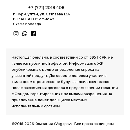
+7 (771) 2018 408
г. Нур-Султан, ул. Сатпаева 13А
БЦ "ALCATO", офис 47.
Схема проезда
1.8 group
Настоящая реклама, в соответствии со ст. 395 ГК РК, не
является публичной офертой. Информация о ЖК
опубликована с целью определения спроса на
указанный продукт. Договоры о долевом участии в
жилищном строительстве будут заключаться только
после заключения договора о предоставлении гарантии
с Фондом гарантирования или выдачи разрешения на
привлечение денег дольщиков местным
исполнительным органом.
©2016-2026 Компания «Vagapov». Все права защищены.