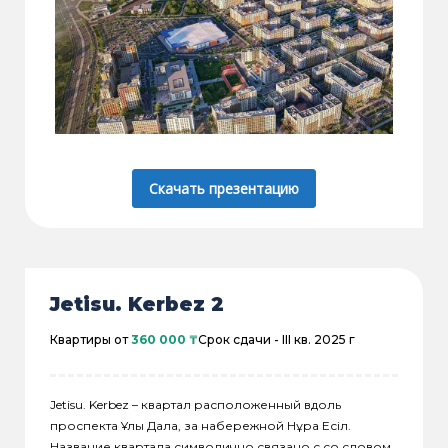
Скачать презентацию
Jetisu. Kerbez 2
Квартиры от
360 000 ₸
Срок сдачи -
III кв. 2025 г
Jetisu. Kerbez – квартал расположенный вдоль
проспекта Ұлы Дала, за набережной Нұра Есіл.
Название квартала символично связано с со словом