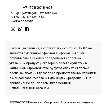
+7 (771) 2018 408
г. Нур-Султан, ул. Сатпаева 13А
БЦ "ALCATO", офис 47.
Схема проезда
1.8 group
Настоящая реклама, в соответствии со ст. 395 ГК РК, не
является публичной офертой. Информация о ЖК
опубликована с целью определения спроса на
указанный продукт. Договоры о долевом участии в
жилищном строительстве будут заключаться только
после заключения договора о предоставлении гарантии
с Фондом гарантирования или выдачи разрешения на
привлечение денег дольщиков местным
исполнительным органом.
©2016-2026 Компания «Vagapov». Все права защищены.