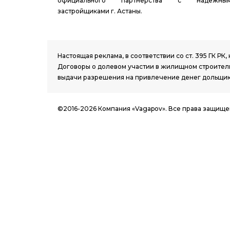
официального партнерства с надежны
застройщиками г. Астаны.
1.8 group
Настоящая реклама, в соответствии со ст. 395 ГК 
Договоры о долевом участии в жилищном строитель
выдачи разрешения на привлечение денег дольщик
©2016-2026 Компания «Vagapov». Все права защище