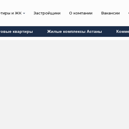
ртиры и ЖК
Застройщики
О компании
Вакансии
товые квартиры
Жилые комплексы Астаны
Комме