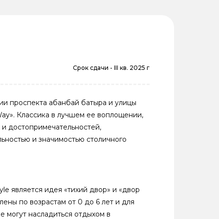
Срок сдачи -
III кв. 2025 г
ии проспекта Қабанбай батыра и улицы
ay». Классика в лучшем ее воплощении,
 и достопримечательностей,
льностью и значимостью столичного
le является идея «тихий двор» и «двор
ены по возрастам от 0 до 6 лет и для
ые могут насладиться отдыхом в