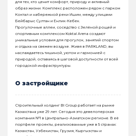
для тех, кто ценит комфорт, природу и активный
образ жизни. Комплекс расположен рядом с парком
Коктал и набережной реки Ишим, между улицами
Бейбарыс Султан и Енлик-Кебек.
Прогулочные аллеи, соседство с Зелёной рощей и
спортивным комплексом Koktal Arena создают
уникальные условия для прогулок, занятий спортом
и отдыха на свежем воздухе. Живя в PARKLAND, вы
наслаждаетесь тишиной, уютом и гармонией с
природой, оставаясь в шаговой доступности от всей
городской инфраструктуры.
О застройщике
Строительный холдинг BI Group работает на рынке
Казахстана уже 29 лет. Сегодня это девелоперская
компания №1 в Центрально-Азиатском регионе. В её
портфеле проекты, реализованные уже в 5 странах:
Казахстан, Узбекистан, Грузия, Кыргызстан и