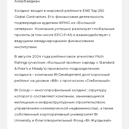
Азербайджан.
Холдинг входит в мировой рейтинге ENR Top 250
Global Contractors. Его финансовая деятельность
подтверждена аудитами KPMG из «Большой
четвёрки». Компания успешно реализует глобальные
проекты (в том числе EPC+F+M) и взаимодействует с
ведущими международными финансовыми
институтами.
В августе 2024 года рейтинговое агентство Fitch
Ratings (участник «большой тройки» наряду с Standard
& Poor's и Moody's) присвоило подразделению
холдинга – компании BI Development долгосрочный
рейтинг на уровне «ВВ» с прогнозом «Стабильный».
BI Group — многопрофильный холдинг, структуру
которого составляют компании, занимающиеся
жилищным и инфраструктурным строительством,
управлением коммерческой недвижимостью, а также
собственный корпоративный университет BI
University и благотворительный Фонд «BI-Жұлдызай».