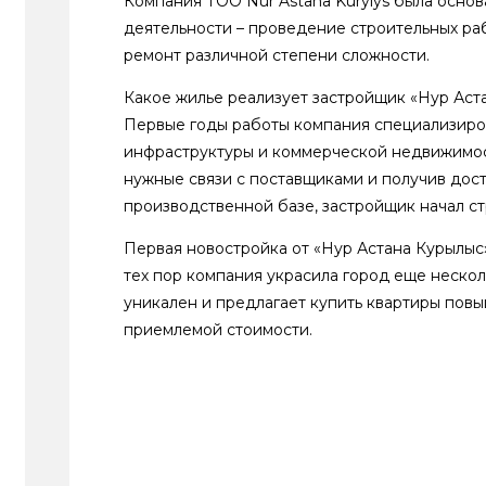
Компания ТОО Nur Astana Kurylys была основ
деятельности – проведение строительных раб
ремонт различной степени сложности.
Какое жилье реализует застройщик «Нур Аст
Первые годы работы компания специализиров
инфраструктуры и коммерческой недвижимос
нужные связи с поставщиками и получив дост
производственной базе, застройщик начал ст
Первая новостройка от «Нур Астана Курылыс»
тех пор компания украсила город еще неско
уникален и предлагает купить квартиры пов
приемлемой стоимости.