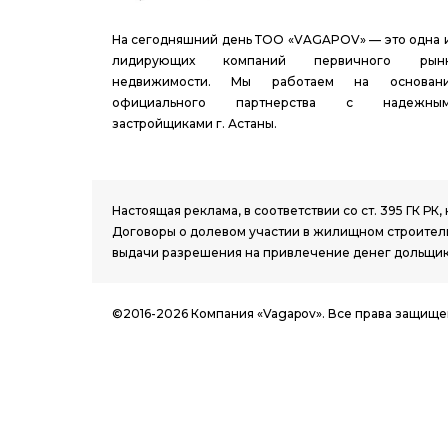
На сегодняшний день ТОО «VAGAPOV» — это одна 
лидирующих компаний первичного рын
недвижимости. Мы работаем на основан
официального партнерства с надежны
застройщиками г. Астаны.
1.8 group
Настоящая реклама, в соответствии со ст. 395 ГК 
Договоры о долевом участии в жилищном строитель
выдачи разрешения на привлечение денег дольщик
©2016-2026 Компания «Vagapov». Все права защище