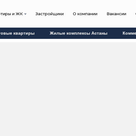
ртиры и ЖК
Застройщики
О компании
Вакансии
товые квартиры
Жилые комплексы Астаны
Комме