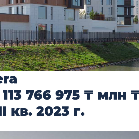
era
т
113 766 975 ₸
млн 
II кв. 2023 г.