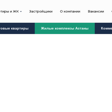
ртиры и ЖК
Застройщики
О компании
Вакансии
товые квартиры
Жилые комплексы Астаны
Комме