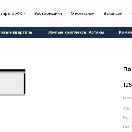
ртиры и ЖК
Застройщики
О компании
Вакансии
товые квартиры
Жилые комплексы Астаны
Комме
По
125
Нах
Общ
Год
Вход