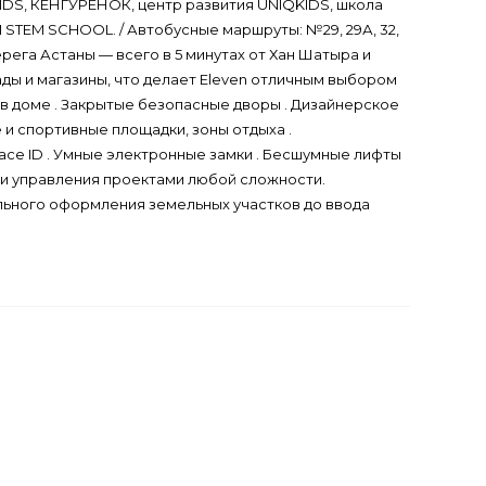
DS, КЕНГУРЕНОК, центр развития UNIQKIDS, школа
TEM SCHOOL. / Автобусные маршруты: №29, 29А, 32,
ерега Астаны — всего в 5 минутах от Хан Шатыра и
ады и магазины, что делает Eleven отличным выбором
г в доме . Закрытые безопасные дворы . Дизайнерское
 и спортивные площадки, зоны отдыха .
ce ID . Умные электронные замки . Бесшумные лифты
а и управления проектами любой сложности.
льного оформления земельных участков до ввода