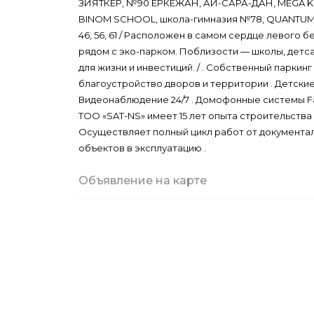
ЗИЯТКЕР, №90 ЕРКЕЖАН, АЙ-САРА-ДАН, MEGA KI
BINOM SCHOOL, школа-гимназия №78, QUANTUM S
46, 56, 61 / Расположен в самом сердце левого б
рядом с эко-парком. Поблизости — школы, детс
для жизни и инвестиций. / . Собственный паркин
благоустройство дворов и территории . Детские
Видеонаблюдение 24/7 . Домофонные системы Fa
ТОО «SAT-NS» имеет 15 лет опыта строительств
Осуществляет полный цикл работ от документа
объектов в эксплуатацию .
Объявление на карте