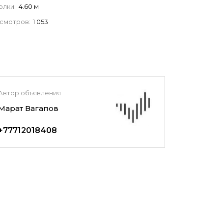
олки:
4.60 м
смотров:
1 053
Автор объявления
Марат Вагапов
+77712018408