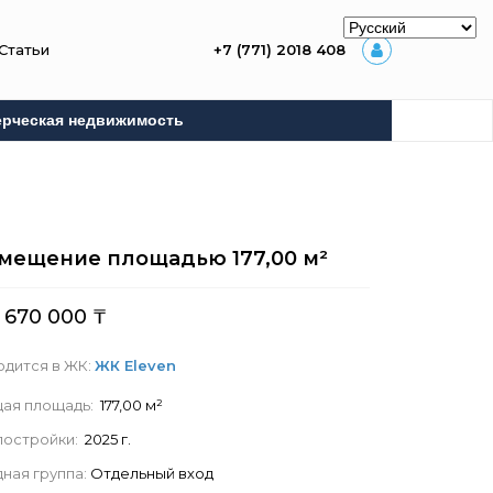
Статьи
+7 (771) 2018 408
рческая недвижимость
мещение площадью
177,00
м²
 670 000
₸
одится в ЖК:
ЖК Eleven
ая площадь:
177,00 м²
 постройки:
2025 г.
ная группа:
Отдельный вход