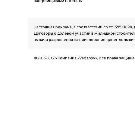
застройщиками г. Астаны.
1.8 group
Настоящая реклама, в соответствии со ст. 395 ГК 
Договоры о долевом участии в жилищном строитель
выдачи разрешения на привлечение денег дольщик
©2016-2026 Компания «Vagapov». Все права защище