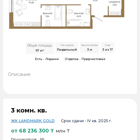
Общая площадь
Тип санузла
Высота потолка
Этаж
Раздельный
3
м
3 из 17
97
м²
Есть -
Лоджия
Отделка -
Предчистовая
Описание
3 комн. кв.
ЖК LANDMARK GOLD
Срок сдачи -
IV кв. 2025 г.
от
68 236 300
₸
млн ₸
Просмотров:
99