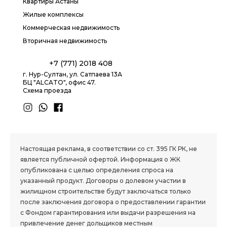
Квартиры Астаны
Жилые комплексы
Коммерческая недвижимость
Вторичная недвижимость
+7 (771) 2018 408
г. Нур-Султан, ул. Сатпаева 13А
БЦ "ALCATO", офис 47.
Схема проезда
1.8 group
Настоящая реклама, в соответствии со ст. 395 ГК РК, не
является публичной офертой. Информация о ЖК
опубликована с целью определения спроса на
указанный продукт. Договоры о долевом участии в
жилищном строительстве будут заключаться только
после заключения договора о предоставлении гарантии
с Фондом гарантирования или выдачи разрешения на
привлечение денег дольщиков местным