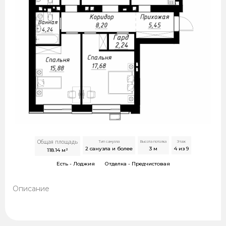
Общая площадь
Тип санузла
Высота потолка
Этаж
2 санузла и более
3
м
4 из 9
118.14
м²
Есть -
Лоджия
Отделка -
Предчистовая
Описание