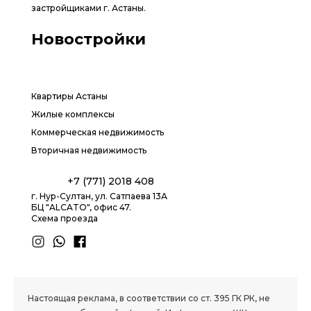
застройщиками г. Астаны.
Новостройки
Квартиры Астаны
Жилые комплексы
Коммерческая недвижимость
Вторичная недвижимость
+7 (771) 2018 408
г. Нур-Султан, ул. Сатпаева 13А
БЦ "ALCATO", офис 47.
Схема проезда
1.8 group
Настоящая реклама, в соответствии со ст. 395 ГК РК, не