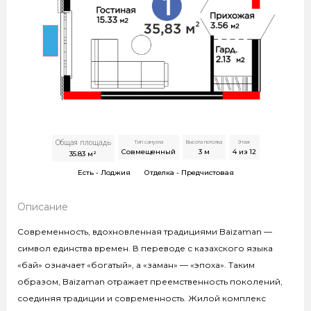
Общая площадь
Тип санузла
Высота потолка
Этаж
Совмещенный
3
м
4 из 12
35.83
м²
Есть -
Лоджия
Отделка -
Предчистовая
Описание
Современность, вдохновленная традициями Baizaman —
символ единства времен. В переводе с казахского языка
«бай» означает «богатый», а «заман» — «эпоха». Таким
образом, Baizaman отражает преемственность поколений,
соединяя традиции и современность. Жилой комплекс