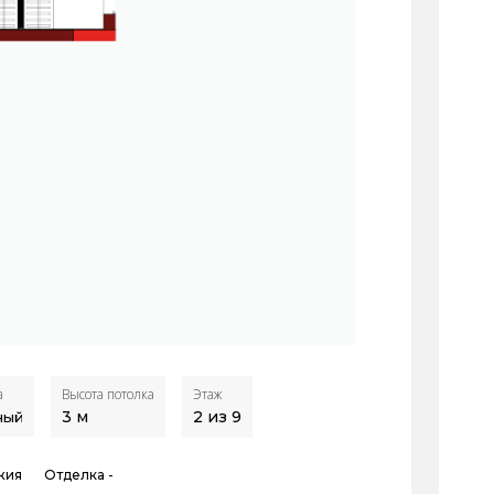
Высота потолка
Этаж
а
3
м
2 из 9
ный
жия
Отделка -