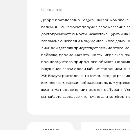
Описание
Добро пожаловать в Bozjyra – жилой комплек
величия. Наш проект получил свое название в
достопримечательности Казахстана – урочища 
запоминающегося и монументального дома. Bozj
линиях и деталях присутствует веяние этого ме
пейзажи, переменная этажность - игра скал, л
прошлому этого природного объекта. Проживан
ощущение связи с величайшим творением, с ко
ЖК Bozjyra расположен в самом сердце развив
комплексам, паркам, образовательным учрежд
жизни. На пересечении проспектов Туран и Ул
вы найдете здесь все, что нужно для комфорт