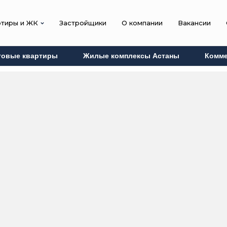
ртиры и ЖК
Застройщики
О компании
Вакансии
товые квартиры
Жилые комплексы Астаны
Комме