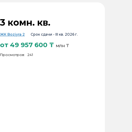
3 комн. кв.
ЖК Bozjyra 2
Срок сдачи -
III кв. 2026 г.
от
49 957 600
₸
млн ₸
Просмотров:
241