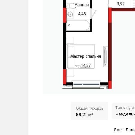
Тип санузл
Общая площадь
Раздель
89.21
м²
Есть -
Лод