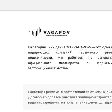
На сегодняшний день ТОО «VAGAPOV» — это одна 
лидирующих компаний первичного рын
недвижимости. Мы работаем на основан
официального партнерства с надежны
застройщиками г. Астаны.
1.8 group
Настоящая реклама, в соответствии со ст. 395 ГК 
Договоры о долевом участии в жилищном строитель
выдачи разрешения на привлечение денег дольщик