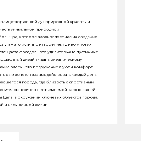
с, олицетворяющий дух природной красоты и
 честь уникальной природной
Бозжыра, которое вдохновляет нас на создание
yra – это истинное творение, где во многих
ста: цвета фасадов - это удивительные пустынные
андшафтный дизайн - дань океаническому
ие здесь – это погружение в уют и комфорт,
торым хочется взаимодействовать каждый день.
ающегося города, где близость к спортивным
ениям становятся неотъемлемой частью вашей
ы Дала, в окружении ключевых объектов города,
ной и насыщенной жизни.