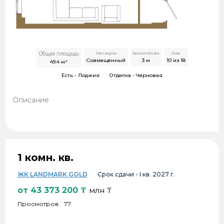
Общая площадь
Тип санузла
Высота потолка
Этаж
Совмещенный
3
м
10 из 18
49.4
м²
Есть -
Лоджия
Отделка -
Черновая
Описание
1 комн. кв.
ЖК LANDMARK GOLD
Срок сдачи -
I кв. 2027 г.
от
43 373 200
₸
млн ₸
Просмотров:
77