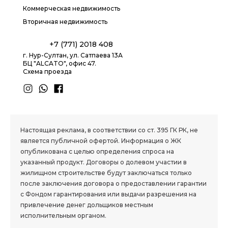
Коммерческая недвижимость
Вторичная недвижимость
+7 (771) 2018 408
г. Нур-Султан, ул. Сатпаева 13А
БЦ "ALCATO", офис 47.
Схема проезда
1.8 group
Настоящая реклама, в соответствии со ст. 395 ГК РК, не
является публичной офертой. Информация о ЖК
опубликована с целью определения спроса на
указанный продукт. Договоры о долевом участии в
жилищном строительстве будут заключаться только
после заключения договора о предоставлении гарантии
с Фондом гарантирования или выдачи разрешения на
привлечение денег дольщиков местным
исполнительным органом.