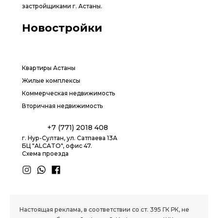
застройщиками г. Астаны.
Новостройки
Квартиры Астаны
Жилые комплексы
Коммерческая недвижимость
Вторичная недвижимость
+7 (771) 2018 408
г. Нур-Султан, ул. Сатпаева 13А
БЦ "ALCATO", офис 47.
Схема проезда
1.8 group
Настоящая реклама, в соответствии со ст. 395 ГК РК, не