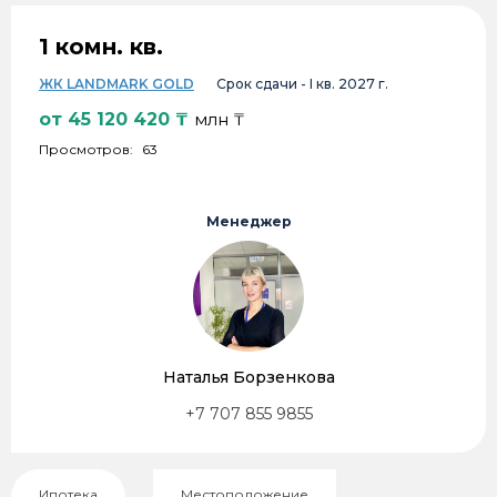
1 комн. кв.
ЖК LANDMARK GOLD
Срок сдачи -
I кв. 2027 г.
от
45 120 420
₸
млн ₸
Просмотров:
63
Менеджер
Наталья Борзенкова
+7 707 855 9855
Ипотека
Местоположение