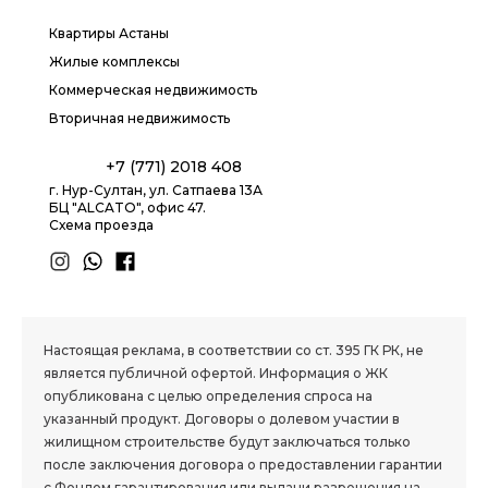
Квартиры Астаны
Жилые комплексы
Коммерческая недвижимость
Вторичная недвижимость
+7 (771) 2018 408
г. Нур-Султан, ул. Сатпаева 13А
БЦ "ALCATO", офис 47.
Схема проезда
1.8 group
Настоящая реклама, в соответствии со ст. 395 ГК РК, не
является публичной офертой. Информация о ЖК
опубликована с целью определения спроса на
указанный продукт. Договоры о долевом участии в
жилищном строительстве будут заключаться только
после заключения договора о предоставлении гарантии
с Фондом гарантирования или выдачи разрешения на