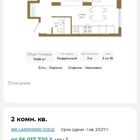
Общая площадь
Тип санузла
Высота потолка
Этаж
Раздельный
3
м
3 из 18
74.89
м²
Есть -
Лоджия
Отделка -
Черновая
Описание
2 комн. кв.
ЖК LANDMARK GOLD
Срок сдачи -
I кв. 2027 г.
от
56 017 720
₸
млн ₸